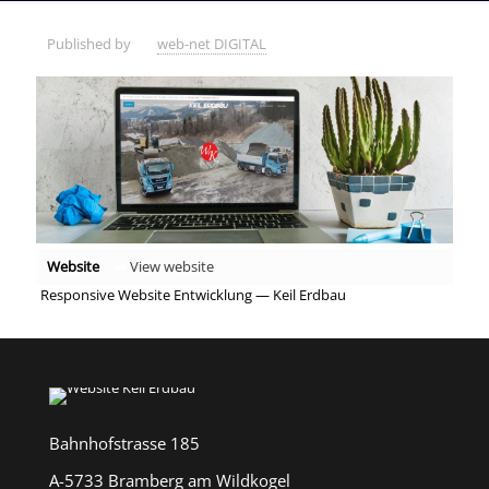
Published by
web-net DIGITAL
Website
View website
Responsive Website Entwicklung — Keil Erdbau
Bahnhofstrasse 185
A-5733 Bramberg am Wildkogel